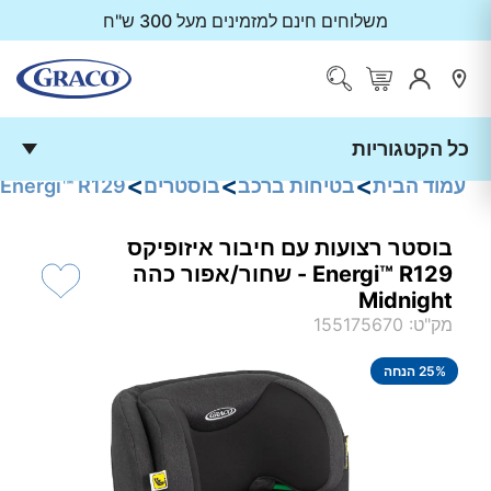
משלוחים חינם למזמינים מעל 300 ש"ח
כל הקטגוריות
<
<
<
עמוד הבית
בטיחות ברכב
בוסטרים
Energi™ R129
בוסטר רצועות עם חיבור איזופיקס
Energi™‎ R129 - שחור/אפור כהה
Midnight
מק"ט
:
155175670
% הנחה
25