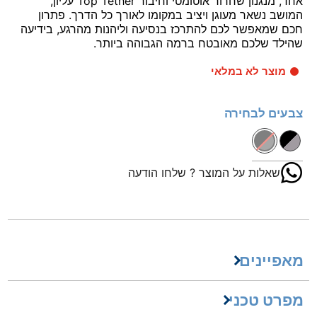
אחד, מנגנון שחרור אוטומטי וחיבור Top Tether עליון,
המושב נשאר מעוגן ויציב במקומו לאורך כל הדרך. פתרון
חכם שמאפשר לכם להתרכז בנסיעה וליהנות מהרגע, בידיעה
שהילד שלכם מאובטח ברמה הגבוהה ביותר.
מוצר לא במלאי
צבעים לבחירה
שאלות על המוצר ? שלחו הודעה
מאפיינים
מפרט טכני
הבוסטר הינו בתקן האירופאי החדש R129
הבוסטר כולל חיבור ISOFIX ישירות לשלדת הרכב