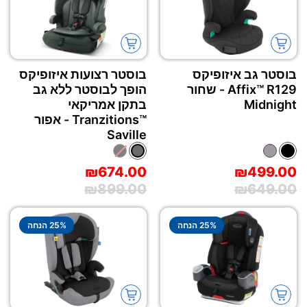
תחזוקה לקויה או אחסון לא נאות
.
4.
תיקונים שבוצעו על ידי צד שלישי שאינו מורשה
.
5.
שימוש לא נכון או לא הולם במוצר
,
כולל
(
אך לא רק
)
בוסטר גב איזופיקס
בוסטר רצועות איזופיקס
טיפול
,
תחזוקה
,
אחסון וניקוי שאינם תואמים להוראות
במדריכים שלנו
.
Affix™‎ R129 - שחור
הופך לבוסטר ללא גב
Midnight
בתקן אמריקאי
6.
תקלות שנגרמו כתוצאה משימוש בחלקים לא
Tranzitions™‎ - אפור
מתאימים או נזקים שנגרמו במהלך הובלה אווירית או
Saville
יבשתית
.
₪674.00
₪499.00
₪899.00
₪649.00
% הנחה
25
% הנחה
25