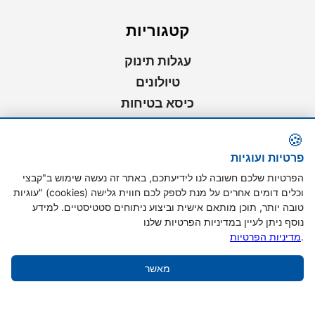
קטגוריות
עגלות תינוק
טיולונים
כיסא בטיחות
סלקלים
🍪
מושבי בוסטר
פרטיות ועוגיות
נדנדות לתינוק
הפרטיות שלכם חשובה לנו לידיעתכם, באתר זה נעשה שימוש ב"קבצי
כסאות אוכל
עוגיות" (cookies) וכלים דומים אחרים על מנת לספק לכם חווית גלישה
מנשאים
טובה יותר, תוכן מותאם אישית וביצוע ניתוחים סטטיסטיים. למידע
נוסף ניתן לעיין במדיניות הפרטיות שלנו
.
מדיניות הפרטיות
©
2026
Graco. All rights reserved.
מאשר
מדיניות שימוש
נגישות