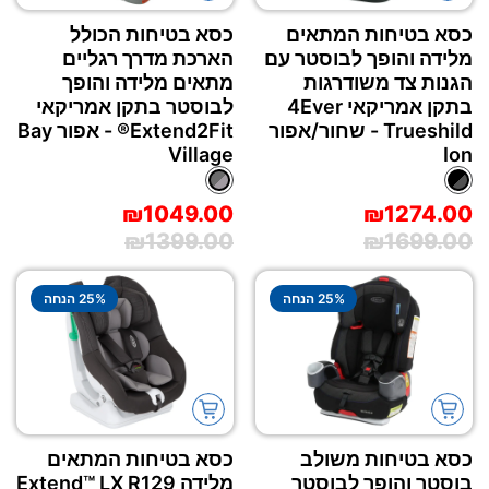
כסא בטיחות המתאים
כסא בטיחות הכולל
מלידה והופך לבוסטר עם
הארכת מדרך רגליים
הגנות צד משודרגות
מתאים מלידה והופך
בתקן אמריקאי 4Ever
לבוסטר בתקן אמריקאי
Trueshild - שחור/אפור
Extend2Fit® - אפור Bay
Village
Ion
₪1049.00
₪1274.00
₪1399.00
₪1699.00
% הנחה
25
% הנחה
25
כסא בטיחות משולב
כסא בטיחות המתאים
בוסטר והופך לבוסטר
מלידה Extend™‎ LX R129