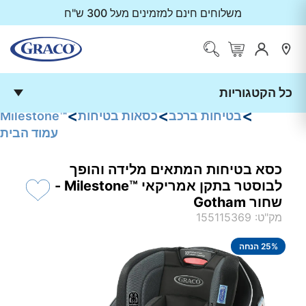
משלוחים חינם למזמינים מעל 300 ש"ח
כל הקטגוריות
<
<
<
בטיחות ברכב
כסאות בטיחות
Milestone™
עמוד הבית
כסא בטיחות המתאים מלידה והופך
לבוסטר בתקן אמריקאי Milestone™‎ -
שחור Gotham
מק"ט
:
155115369
% הנחה
25