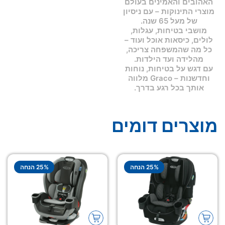
האהובים והאמינים בעולם
מוצרי התינוקות – עם ניסיון
של מעל 65 שנה.
מושבי בטיחות, עגלות,
לולים, כיסאות אוכל ועוד –
כל מה שהמשפחה צריכה,
מהלידה ועד הילדות.
עם דגש על בטיחות, נוחות
וחדשנות – Graco מלווה
אותך בכל רגע בדרך.
מוצרים דומים
% הנחה
25
% הנחה
25